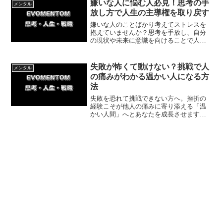
り、自立した未来へ進むための簡単な一
嫌いな人に悩む人必見！思考の手
メンタル
歩を紹介します。
放し方で人生の主導権を取り戻す
嫌いな人のことばかり考えてストレスを
抱えていませんか？思考を手放し、自分
の現状や未来に意識を向けることで人生
の主導権を取り戻せます。毒親への感情
を乗り越えた体験談と共に、今日からで
きる具体的な実践法を解説。自分の人生
失敗が怖くて動けない？挑戦で人
メンタル
を楽しもう。
の痛みがわかる温かい人になる方
法
失敗を恐れて挑戦できない方へ。挫折の
経験こそが他人の痛みに寄り添える「温
かい人間」へとあなたを成長させます。
順風満帆な人が陥りがちな無神経さの罠
と、失敗を糧にして人の立場を想像でき
る強い心を育む方法を解説します。一歩
踏み出してみましょう。