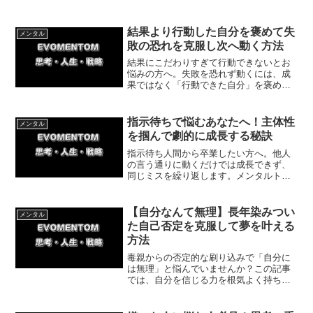
めの具体的なステップを解説します。主
体的に行動する楽しさを取り戻し、後悔
のない充実した毎日を手に入れましょ
結果より行動した自分を褒めて失
メンタル
う！
敗の恐れを克服し次へ動く方法
結果にこだわりすぎて行動できないとお
悩みの方へ。失敗を恐れず動くには、成
果ではなく「行動できた自分」を褒めま
しょう。行動のハードルを下げ、次の改
善へつなげる思考法を解説します。完璧
主義を手放し、まずは小さな一歩を踏み
指示待ちで悩むあなたへ！主体性
メンタル
出しましょう。
を掴んで劇的に成長する秘訣
指示待ち人間から卒業したい方へ。他人
の言う通りに動くだけでは成長できず、
同じミスを繰り返します。メンタルトレ
ーニングの挫折から学んだ「自分で考え
る」ことの重要性と、今日から仕事や人
生を劇的に変えるための具体的なアクシ
【自分なんて無理】長年染みつい
メンタル
ョンを解説します。
た自己否定を克服して夢を叶える
方法
毒親からの否定的な刷り込みで「自分に
は無理」と悩んでいませんか？この記事
では、自分を信じる力を根気よく持ち続
け、夢を現実にする方法を体験談を交え
て解説。あなたを信じてくれる人と繋が