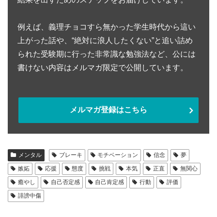
例えば、義理チョコすら無かった学生時代から這い
上がった話や、“絶対に浪人したくない”と追い詰め
られた受験期に行った非常識な勉強法など、公には
書けない内容はメルマガ限定で公開しています。
メルマガ登録はこちら
メンタル
ブレーキ
モチベーション
信念
夢
嫉妬
応援
態度
挑戦
本気
正直
無関心
癒やし
自己否定感
自己肯定感
行動
評価
誹謗中傷