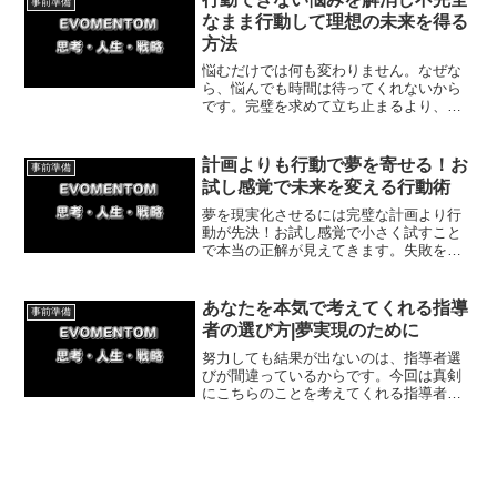
事前準備
手に入れましょう！
なまま行動して理想の未来を得る
方法
悩むだけでは何も変わりません。なぜな
ら、悩んでも時間は待ってくれないから
です。完璧を求めて立ち止まるより、不
完全でも行動に移していく方が成長の糸
口が見えてきます。今回は行動の重要性
について紹介していきます。
計画よりも行動で夢を寄せる！お
事前準備
試し感覚で未来を変える行動術
夢を現実化させるには完璧な計画より行
動が先決！お試し感覚で小さく試すこと
で本当の正解が見えてきます。失敗を恐
れず軽やかに行動を起こし、目標を引き
寄せる具体的な方法とマインドを詳しく
解説します。行動を起こしたい方はぜひ
あなたを本気で考えてくれる指導
事前準備
ご覧ください。
者の選び方|夢実現のために
努力しても結果が出ないのは、指導者選
びが間違っているからです。今回は真剣
にこちらのことを考えてくれる指導者の
見極め方と、夢を実現するための最初の
一歩について紹介していきます。