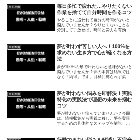
毎日多忙で疲れた…やりたくない
事前準備
作業を捨てて自分時間を作るコツ
やることに追われて自分の時間がないと
悩んでいませんか？やりたくないことを
分別して手放せば、時間と労力を有効利
用できます。お金だけを目的に消耗する
のをやめ、本当に大切なことに集中する
ための具体策と体験談を解説。自分らし
夢が叶わず苦しい人へ！100%を
事前準備
い時間を取り戻しましょう！
求めない生き方で心が軽くなる方
法
夢が100%の形で叶わないと意味がないと
悩んでいませんか？夢の本質は結果では
なく「納得」です。目標に縛られず柔軟
に生きることで、生きづらさが解消され
ます。元気をくれる体験談を交え、今日
から心を軽くして自分らしく進む方法を
夢が叶わない悩みを即解決！実践
事前準備
解説します。
特化の実践法で理想の未来を掴む
コツ
夢が叶わないと悩んでいませんか？今回
は、情報収集から実践に移し、夢を実現
するための具体的なステップを解説しま
す。私の成功体験をもとに、「無意識に
できるまで修正を繰り返す」重要性を伝
授。今日から行動を変え、理想の未来を
行動できない悩みを解消し不完全