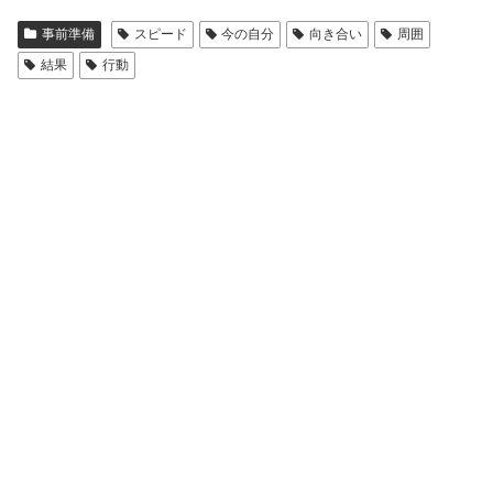
事前準備
スピード
今の自分
向き合い
周囲
結果
行動