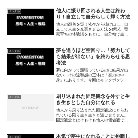
談をもとに、脳のキャパシティを解放し
て今すぐ行動に移すための具体的な実践
他人に振り回される人生は終わ
メンタル
方法を解説します。
り！自立して自分らしく輝く方法
他人の顔色を窺う依存から抜け出し、自
立して人生を充実させる方法を解説。毒
親育ちの体験談をもとに、自分軸で生き
るための具体的なステップや今日からで
きる簡単な一歩を紹介します。他人に振
り回される日々を終わりにして、自分ら
夢を追うほど空回り…「努力して
メンタル
しい人生を歩み出しましょう。
も結果が出ない」を終わらせる思
考法
夢に向かって頑張っているのに結果が出
ない…その違和感の正体は「努力の中
身」にあります。今回はキックボクシン
グ4連敗から初勝利を掴んだ体験をもと
に、今日からできる振り返り習慣を紹介
していきます。
刷り込まれた固定観念を外すと生
メンタル
き生きとした自分になれる
他人から刷り込まれた固定観念にとらわ
れている限り生き生きと過ごせません。
固定観念とはそもそも他人の価値観で
す。今回は他人から刷り込まれた固定観
念を外していくと得られる効果について
紹介していきます。
本気で夢中になれることに挑戦し
メンタル