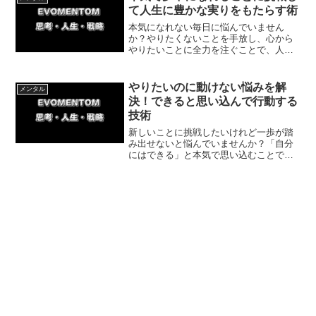
て人生に豊かな実りをもたらす術
本気になれない毎日に悩んでいません
か？やりたくないことを手放し、心から
やりたいことに全力を注ぐことで、人生
に最高の充実感と成果をもたらすことが
できます。体験談を交えて、本気で打ち
込めるテーマの見つけ方と具体的な一歩
やりたいのに動けない悩みを解
メンタル
をわかりやすく解説します。
決！できると思い込んで行動する
技術
新しいことに挑戦したいけれど一歩が踏
み出せないと悩んでいませんか？「自分
にはできる」と本気で思い込むことで脳
が必要な情報を集め始め、自然と行動に
移せるようになります。実体験を交えな
がら、今日から実践できる簡単な秘訣を
解説します。