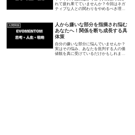
れて疲れ果てていませんか？今回はネガ
ティブな人との関わりをやめるべき理由
と具体的な対処法を解説します。心をす
り減らさず穏やかな毎日を取り戻すため
にできる簡単な一歩から始めてみましょ
人から嫌いな部分を指摘され悩む
人間関係
う。
あなたへ！関係を断ち成長する具
体策
自分の嫌いな部分に悩んでいませんか？
実はその悩み、あなたを批判する人の価
値観を真に受けているだけかもしれませ
ん。嫌いな部分を指摘する人と距離を置
き、自己否定感を減らして自分らしく生
きるための具体的な方法を解説します。