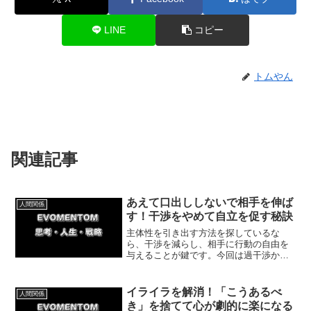
LINE
コピー
トムやん
関連記事
あえて口出ししないで相手を伸ば
人間関係
す！干渉をやめて自立を促す秘訣
主体性を引き出す方法を探しているな
ら、干渉を減らし、相手に行動の自由を
与えることが鍵です。今回は過干渉から
距離を置くことで、相手が主体性を持て
る理由について紹介します。
イライラを解消！「こうあるべ
人間関係
き」を捨てて心が劇的に楽になる