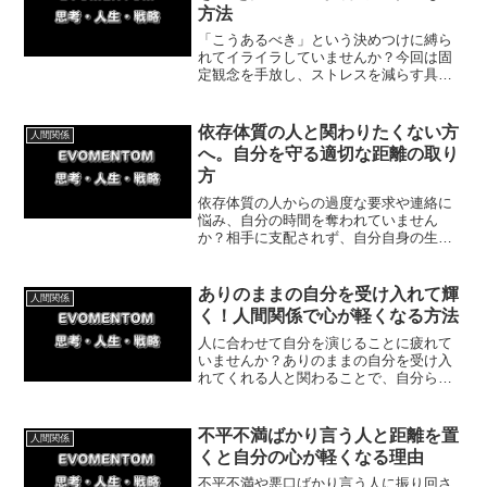
方法
「こうあるべき」という決めつけに縛ら
れてイライラしていませんか？今回は固
定観念を手放し、ストレスを減らす具体
策や体験談を解説。人間関係のストレス
から解放され、心を楽にする方法がわか
ります。無理のない一歩から試してみま
依存体質の人と関わりたくない方
人間関係
しょう。
へ。自分を守る適切な距離の取り
方
依存体質の人からの過度な要求や連絡に
悩み、自分の時間を奪われていません
か？相手に支配されず、自分自身の生活
を取り戻すためには、物理的・心理的な
距離を置くことが欠かせません。今回は
無理のない具体的な距離の取り方を紹介
ありのままの自分を受け入れて輝
人間関係
していきます。
く！人間関係で心が軽くなる方法
人に合わせて自分を演じることに疲れて
いませんか？ありのままの自分を受け入
れてくれる人と関わることで、自分らし
さを取り戻し生き生きと過ごせるように
なります。人間関係の悩みを解消し、心
が軽くなる具体的な方法と体験談をご紹
不平不満ばかり言う人と距離を置
人間関係
介します。
くと自分の心が軽くなる理由
不平不満や悪口ばかり言う人に振り回さ