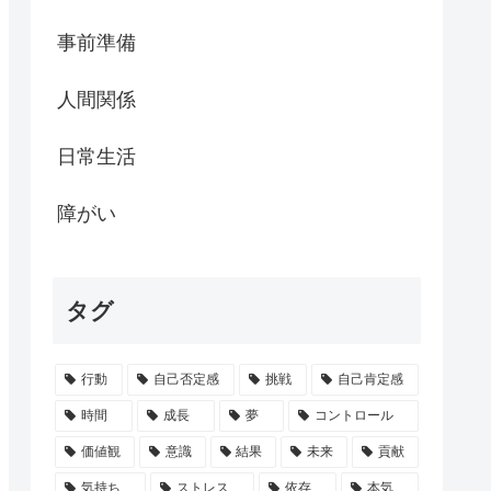
事前準備
人間関係
日常生活
障がい
タグ
行動
自己否定感
挑戦
自己肯定感
時間
成長
夢
コントロール
価値観
意識
結果
未来
貢献
気持ち
ストレス
依存
本気