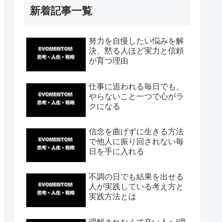
新着記事一覧
努力を自慢したい悩みを解
決、黙る人ほど実力と信頼
が育つ理由
仕事に追われる毎日でも、
やらないこと一つで心がラ
クになる
信念を曲げずに生きる方法
で他人に振り回されない毎
日を手に入れる
不調の日でも結果を出せる
人が実践している考え方と
実践方法とは