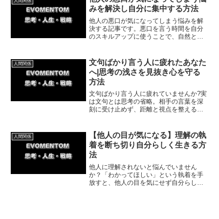
人間関係
えましょう！
みを解決し自分に集中する方法
他人の悪口が気になってしまう悩みを解
決する記事です。悪口を言う時間を自分
のスキルアップに使うことで、自然と他
人の言動が気にならなくなります。今回
は自分軸で生きられるようになる具体的
な方法とその効果、私の体験談を紹介し
文句ばかり言う人に疲れたあなた
人間関係
ます。
へ|思考の浅さを見抜き心を守る
方法
文句ばかり言う人に疲れていませんか?実
は文句とは思考の省略。相手の言葉を深
刻に受け止めず、距離と視点を整えるこ
とで心が軽くなります。今回は今日から
できる簡単な対処法を紹介していきま
す。
【他人の目が気になる】理解の執
人間関係
着を断ち切り自分らしく生きる方
法
他人に理解されないと悩んでいません
か？「わかってほしい」という執着を手
放すと、他人の目を気にせず自分らしく
生きられるようになります。毒親との体
験談を交えながら、他者への期待を断ち
切り、自分軸でストレスなく生きるため
の具体的な方法を解説します。