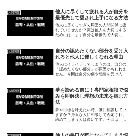
他人に尽くして疲れる人が自分を
人間関係
最優先して愛され上手になる方法
他人に尽くしすぎて周囲の人間関係に疲
れていませんか？実は他人を大切にする
ためには、まず自分を最優先で大切にす
ることです。今回は自分を労る具体的な
方法や、人間関係が劇的に好転する理由
を解説します。まずは自分の心の余裕を
自分の認めたくない部分を受け入
人間関係
取り戻しましょう。
れると他人に優しくなれる理由
他人にイライラしてしまうのは、自分の
「認めたくない部分」が原因かもしれま
せん。今回は自分の傷や感情を受け入れ
ることで、他人への批判が消え、心が楽
になる方法を体験談とともにわかりやす
く紹介していきます。
夢を諦める前に！専門家相談で悩
人間関係
みを即解決し理想の未来を掴む方
法
夢や目標を叶えたい時、誰に相談してい
ますか？身近な人に相談して否定され、
諦めてしまう人は多いです。今回は、な
ぜ素人ではなく専門家に相談すべきなの
か、その理由とメリットを解説します。
プロの力を借りて、最短ルートで夢を叶
他人の悪口が気になってしまう悩