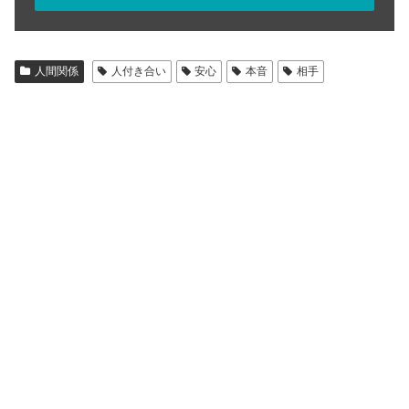
人間関係
人付き合い
安心
本音
相手