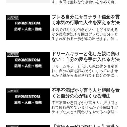
す。今回は無駄な付き合いをやめて自分
のために時間を使った方がいい理由につ
いて紹介していきます。
ブレる自分にサヨナラ！信念を貫
人間関係
く本気の行動で人生を変える方法
本気で取り組む信念が人生をどう変える
かを徹底解説！今回はブレない自分へと
生まれ変わる一歩が踏み出せます。信念
を持つことで得られる充実感や、今日か
ら実践できる具体的な方法を紹介してい
きます。
ドリームキラーと化した親に負け
人間関係
ない！自分の夢を手に入れる方法
ドリームキラーと化した親に夢を否定さ
れ、自分の夢を諦めそうになっていませ
んか？親から否定されても自分の夢に向
かって進んでいくことです。今回はドリ
ームキラーと化した親に負けず、自分の
人生を取り戻すための具体的な方法を紹
不平不満ばかり言う人と距離を置
人間関係
介してきます。
くと自分の心が軽くなる理由
不平不満や悪口ばかり言う人に振り回さ
れて疲れ果てていませんか？今回はネガ
ティブな人との関わりをやめるべき理由
と具体的な対処法を解説します。心をす
り減らさず穏やかな毎日を取り戻すため
にできる簡単な一歩から始めてみましょ
【言行不一致に悩む人へ】言葉と