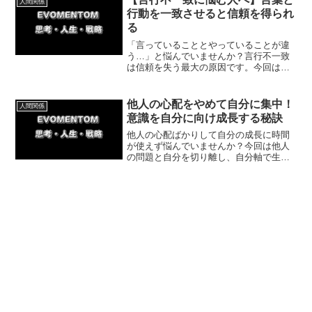
人間関係
う。
行動を一致させると信頼を得られ
る
「言っていることとやっていることが違
う…」と悩んでいませんか？言行不一致
は信頼を失う最大の原因です。今回は、
言葉と行動を一致させて自分と周囲から
の信頼を勝ち取る具体的な方法を、実体
験を交えて解説。今日から信頼される自
他人の心配をやめて自分に集中！
人間関係
分に生まれ変われます。
意識を自分に向け成長する秘訣
他人の心配ばかりして自分の成長に時間
が使えず悩んでいませんか？今回は他人
の問題と自分を切り離し、自分軸で生き
る具体的な方法を体験談を交えて解説。
意識を自分に向けることで心のリズムを
取り戻せます。今すぐできる一歩から始
めてみましょう。