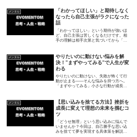
「どうせ無理」という思い込みを外し、
目標を達成するための具体的なステップ
「わかってほしい」と期待しなく
メンタル
がわかります。
なったら自己主張がラクになった
話
「わかってほしい」という期待が強いほ
ど、自己主張は苦しくなるだけです。相
手の理解は相手次第と気づいてから「と
りあえず伝えてみる」スタンスに変える
と、自己主張がぐっとラクになります。
今回は期待を手放す具体的な方法を紹介
やりたいのに動けない悩みを解
メンタル
していきます。
決！”まずやってみる”で人生が変
わる
やりたいのに動けない、失敗が怖くて行
動が止まる——そんな悩みを持つ方へ。
「まずやってみる」小さな行動が成長に
つながる理由と、今日すぐ使える具体的
な方法をわかりやすく紹介していきま
す。
【思い込みを捨てる方法】挫折を
メンタル
成長に変えて理想の未来を掴むコ
ツ
「どうせ無理」という思い込みに悩んで
いませんか？今回は、自己勝手な思い込
みを捨てて夢を実現する具体策を解説。
キックボクシングの挫折から這い上がっ