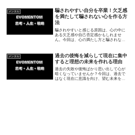
た体験談を交え、失敗を成長に変える方
法を紹介します。一歩踏み出して理想の
騙されやすい自分を卒業！欠乏感
メンタル
未来を掴みましょう！
を満たして騙されない心を作る方
法
騙されやすいと感じる原因は、心の中に
ある欠乏感や自己否定感かもしれませ
ん。今回は、心の満たし方と騙されない
自分を作る具体的な一歩を解説します。
焦りや自己否定を手放し、自信を持って
自分の人生の選択ができるようになりま
過去の後悔を減らして現在に集中
メンタル
しょう。
すると理想の未来を作れる理由
過去の失敗や後悔ばかり思い出して心が
暗くなっていませんか？今回は、過去で
はなく現在に意識を向け、望む未来を引
き寄せる具体的な方法を解説します。体
験談を交えて今日からできる一歩を紹
介。意識を変えてポジティブな毎日を取
り戻しましょう。