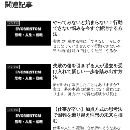
関連記事
やってみないと始まらない！行動
メンタル
できない悩みを今すぐ解消する方
法
実際に行動する前に「できない」が口グ
セになっていませんか？行動できない本
当の理由は能力ではなくただ「やるかど
うか」といった単純な差です。とりあえ
ずやってみる習慣で、あなたの一歩を今
日から変えましょう。
失敗の傷を引きずる人が過去を受
メンタル
け入れて新しい一歩を踏み出す方
法
夢が叶わず落胆したことはありますか?
実は、夢の本質は結果ではなく過程にあ
ります。努力の中で得た経験や成長は失
われません。今回はもう一度前を向く勇
気を持つ理由について紹介していきま
す。
【仕事が辛い】加点方式の思考法
メンタル
で困難を乗り越え理想の未来を掴
む
仕事や人生の困難に心が折れそうなあな