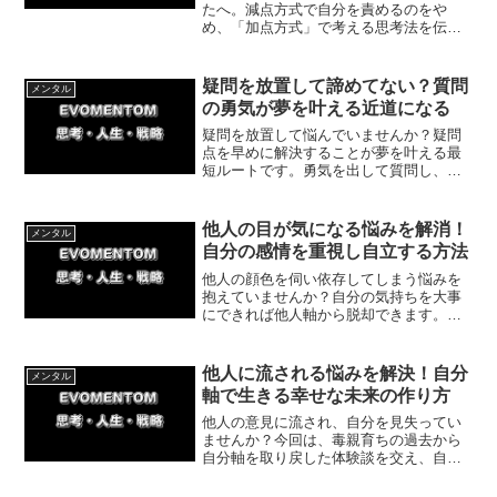
たへ。減点方式で自分を責めるのをや
め、「加点方式」で考える思考法を伝授
します。できたことに目を向けるだけ
で、メンタルが安定し、トラブルにも動
じない強さが手に入ります。一歩を踏み
疑問を放置して諦めてない？質問
メンタル
出す具体策を紹介！
の勇気が夢を叶える近道になる
疑問を放置して悩んでいませんか？疑問
点を早めに解決することが夢を叶える最
短ルートです。勇気を出して質問し、ア
ドバイスを実践すれば確実に成長できま
す。自分を否定しない安心できる環境を
選び、小さな一歩を踏み出して霧を晴ら
他人の目が気になる悩みを解消！
メンタル
し夢を掴み取りましょう。
自分の感情を重視し自立する方法
他人の顔色を伺い依存してしまう悩みを
抱えていませんか？自分の気持ちを大事
にできれば他人軸から脱却できます。自
分の選択に責任を持ち、人生の主役を取
り戻すための具体策と体験談を紹介。自
分の感情を優先し、充実した日々を踏み
他人に流される悩みを解決！自分
メンタル
出しましょう。
軸で生きる幸せな未来の作り方
他人の意見に流され、自分を見失ってい
ませんか？今回は、毒親育ちの過去から
自分軸を取り戻した体験談を交え、自分
も他人も大切にできる『本当の自分軸』
の作り方を解説。今日からできる簡単な