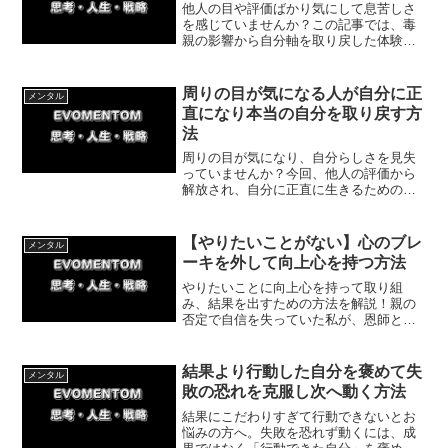
他人の目や評価ばかり気にして息苦しさ
を感じていませんか？この記事では、毒
親の影響から自分軸を取り戻した体験談
を交え、他人の人生ではなく自分の人生
を心地よく生きるための具体的なアプロ
ーチと今日から実践できる簡単な一歩を
周りの目が気になる人が自分に正
メンタル
解説します。
直になり本当の自分を取り戻す方
法
周りの目が気になり、自分らしさを見失
っていませんか？今回、他人の評価から
解放され、自分に正直に生きるための具
体的なステップを解説します。私の実体
験をもとに、自己肯定感を高めて「本当
の自分」を取り戻す簡単な方法をお届け
【やりたいことがない】心のブレ
メンタル
します。
ーキを外して向上心を持つ方法
やりたいことに向上心を持って取り組
み、結果を出すための方法を解説！親の
否定で自信を失っていた私が、恩師との
出会いで変われた体験談も紹介します。
「どうせ無理」という思い込みを外し、
目標を達成するための具体的なステップ
結果より行動した自分を褒めて失
メンタル
がわかります。
敗の恐れを克服し次へ動く方法
結果にこだわりすぎて行動できないとお
悩みの方へ。失敗を恐れず動くには、成