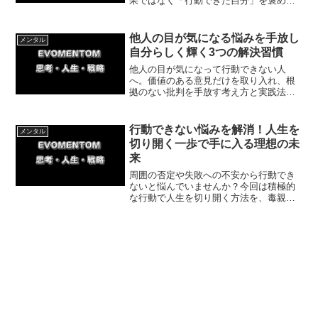
果ではなく「行動できた自分」を褒めま
しょう。行動のハードルを下げ、次の改
善へつなげる思考法を解説します。完璧
主義を手放し、まずは小さな一歩を踏み
他人の目が気になる悩みを手放し
メンタル
出しましょう。
自分らしく輝く3つの解決習慣
他人の目が気になって行動できない人
へ。価値のある意見だけを取り入れ、根
拠のない批判を手放す考え方と実践法を
紹介。自分らしく輝くための一歩を体験
談つきでわかりやすく解説します。人間
関係に振り回されず、心を軽くして前に
行動できない悩みを解消！人生を
メンタル
進むコツが学べます。
切り開く一歩で手に入る理想の未
来
周囲の否定や失敗への不安から行動でき
ないと悩んでいませんか？今回は積極的
な行動で人生を切り開く方法を、毒親の
反対を乗り越え障がい者雇用での就職を
果たした体験談を交えて解説。今日から
できる簡単な一歩を踏み出し、理想の未
来を掴みましょう。