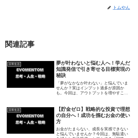
トムやん
関連記事
夢が叶わないと悩む人へ！学んだ
日常生活
知識発信で引き寄せる目標実現の
秘訣
「夢がなかなか叶わない」と悩んでいま
せんか？実はインプット過多が原因か
も。今回は、アウトプットを増やすこと
で目標実現を劇的に加速させる方法を解
説！私の体験談を交え、今日からできる
簡単な一歩を紹介します。まずは1つ実践
【貯金ゼロ】戦略的な投資で理想
日常生活
してみましょう！
の自分へ！成功を掴むお金の使い
方
お金がたまらない、成長を実感できない
と悩んでいませんか？今回は、無駄遣い