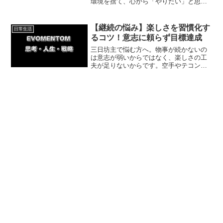
環境を捨て、心から「やりたい」と思え
ることだけに絞ることで、人生の主導権
を取り戻せます。無理なく主体性を育
み、充満感のある日々を送るためのステ
【継続の悩み】楽しさを習慣化す
日常生活
ップを詳しく解説します。
るコツ！意志に頼らず目標達成
三日坊主で悩む方へ。物事が続かないの
は意志が弱いからではなく、楽しさの工
夫が足りないからです。空手やテコンド
ーでの挫折とキックボクシングでの成功
体験をもとに、脳の仕組みを利用して意
志の力に頼らずに習慣化するコツを紹介
します。