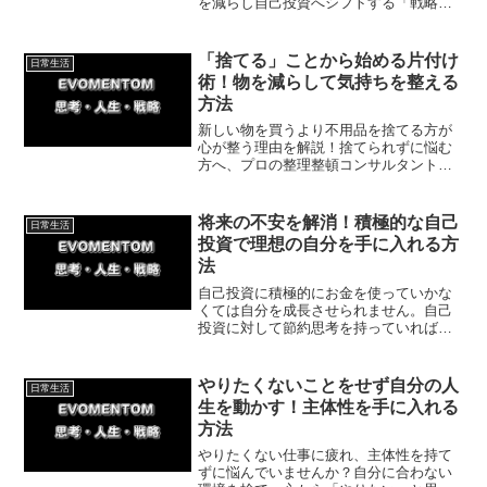
を減らし自己投資へシフトする「戦略的
なお金の使い方」を徹底解説。数検など
の資格合格を果たした筆者の体験談を交
え、成功へ導く具体策と今日からできる
「捨てる」ことから始める片付け
日常生活
一歩を紹介します。
術！物を減らして気持ちを整える
方法
新しい物を買うより不用品を捨てる方が
心が整う理由を解説！捨てられずに悩む
方へ、プロの整理整頓コンサルタントを
活用して迷わず部屋と気持ちをすっきり
させる具体的な方法をお届けします。無
理なくできる一歩から始めて、軽やかな
将来の不安を解消！積極的な自己
日常生活
暮らしを取り戻しましょう。
投資で理想の自分を手に入れる方
法
自己投資に積極的にお金を使っていかな
くては自分を成長させられません。自己
投資に対して節約思考を持っていれば周
囲から追い越されてしまうでしょう。今
回は自己投資をすることで得られるメリ
ットについて紹介していきます。
やりたくないことをせず自分の人
日常生活
生を動かす！主体性を手に入れる
方法
やりたくない仕事に疲れ、主体性を持て
ずに悩んでいませんか？自分に合わない