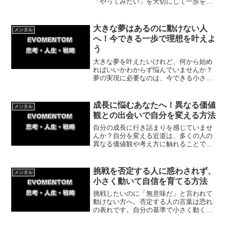
「やってみたい」を大切にして一歩を踏
み出す方法を解説します。親や周囲の根
拠のない心配をスルーし、自分の人生を
自分でコントロールするためのマインド
大きな夢はあるのに動けない人
メンタル
を体験談を交えて紹介。
へ！今できる一歩で理想を叶えよ
う
大きな夢を叶えたいけれど、何から始め
ればいいかわからず悩んでいませんか？
夢の実現に必要なのは、今できる小さな
行動を積み重ねることです。無理のない
目標設定と地道な継続で理想の自分に近
づく具体的な方法を解説します。今日か
成長に悩むあなたへ！異なる価値
メンタル
ら一歩を踏み出しましょう。
観との出会いで自分を変える方法
自分の成長に行き詰まりを感じていませ
んか？自分を変える近道は、多くの人の
異なる価値観や考え方に触れることで
す。異なる価値観を受け入れて視野を広
げ、自分を劇的に成長させる具体的ステ
ップと今日からできる簡単な一歩を分か
挑戦を否定する人に惑わされず、
メンタル
りやすく解説します。
小さく動いて自信を育てる方法
挑戦したいのに「無意味だ」と言われて
動けない方へ。否定する人の言葉は恐れ
の表れです。自分の基準で小さく動く習
慣を作れば、他人の声に惑わされず、自
分の可能性を広げられます。今日から1分