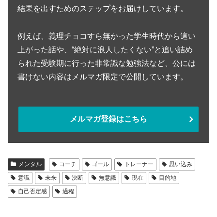
結果を出すためのステップをお届けしています。
例えば、義理チョコすら無かった学生時代から這い
上がった話や、“絶対に浪人したくない”と追い詰め
られた受験期に行った非常識な勉強法など、公には
書けない内容はメルマガ限定で公開しています。
メルマガ登録はこちら
メンタル
コーチ
ゴール
トレーナー
思い込み
意識
未来
決断
無意識
現在
目的地
自己否定感
過程