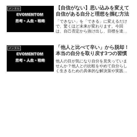
す。本記事では、疲労をリセットするた
めの具体的な休養法と回復ステップを分
【自信がない】思い込みを変えて
メンタル
かりやすく解説します。
自信がある自分と理想を掴む方法
「できない」を「できる」に変えるだけ
で、驚くほど未来が変わります。今回
は、自己否定から抜け出し、目標を達成
するための「思い込みの力」と具体的な
ステップを解説。キックボクシングでの
逆転体験談も交え、今日から人生を好転
「他人と比べて辛い」から脱却！
メンタル
させる秘訣をお届けします。
本当の自分を取り戻す3つの習慣
他人の目が気になり自分を見失っていま
せんか？他人との比較をやめて自分らし
く生きるための具体的な解決策や実践ス
テップを解説します。過去の苦しい体験
から見つけた本当の自分を取り戻す方法
を紹介。自分軸で生きる心地よい毎日を
今すぐ始めましょう。