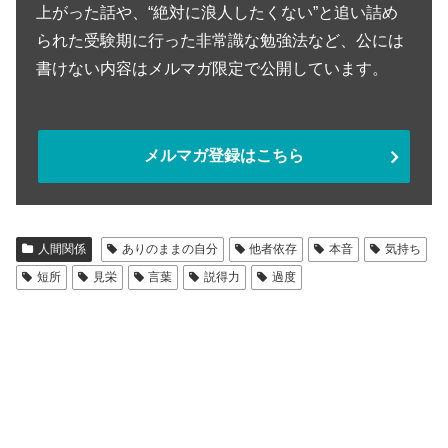
上がった話や、“絶対に浪人したくない”と追い詰め
られた受験期に行った非常識な勉強法など、公には
書けない内容はメルマガ限定で公開しています。
メルマガ登録はこちら
人間関係
ありのままの自分
他者依存
本音
気持ち
短所
見栄
言葉
説得力
過度