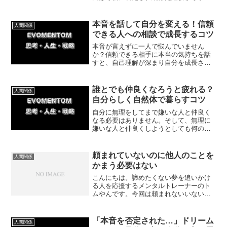
だ「本音を言っていい相手と言ってはい
けない相手の見極め方」を具体的に紹介
していきます。
本音を話して自分を変える！信頼
人間関係
できる人への相談で成長するコツ
本音が言えずに一人で悩んでいません
か？信頼できる相手に本当の気持ちを話
すと、自己理解が深まり自分を成長させ
られます。実体験を交えながら、適切な
相談相手の見極め方と自分を変える対話
のコツを解説します。
誰とでも仲良くなろうと疲れる？
人間関係
自分らしく自然体で暮らすコツ
自分に無理をしてまで嫌いな人と仲良く
なる必要はありません。そして、無理に
嫌いな人と仲良くしようとしても何のメ
リットもありません。今回は自分に無理
をしないでいられるメリットについて紹
介していきます。
頼まれていないのに他人のことを
人間関係
かまう必要はない
こんにちは。諦めたくない夢を追いかけ
る人を応援するメンタルトレーナーのト
ムやんです。今回は頼まれないいないの
に他人にかまう必要はないというテーマ
でお話しします。他人の課題や悩みに責
任を持つ必要はない他人の課題や悩みま
「本音を否定された…」ドリーム
人間関係
であなたが責任を持つ必要...