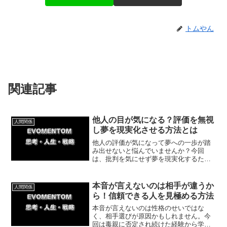
トムやん
関連記事
他人の目が気になる？評価を無視
人間関係
し夢を現実化させる方法とは
他人の評価が気になって夢への一歩が踏
み出せないと悩んでいませんか？今回
は、批判を気にせず夢を現実化するため
の具体的な方法や、否定的な環境から脱
出した体験談を解説します。あなたを応
援してくれる人と繋がり、理想の未来を
本音が言えないのは相手が違うか
人間関係
引き寄せましょう！
ら！信頼できる人を見極める方法
本音が言えないのは性格のせいではな
く、相手選びが原因かもしれません。今
回は毒親に否定され続けた経験から学ん