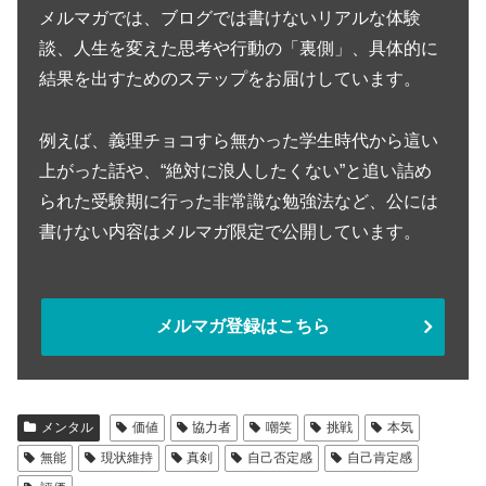
メルマガでは、ブログでは書けないリアルな体験
談、人生を変えた思考や行動の「裏側」、具体的に
結果を出すためのステップをお届けしています。
例えば、義理チョコすら無かった学生時代から這い
上がった話や、“絶対に浪人したくない”と追い詰め
られた受験期に行った非常識な勉強法など、公には
書けない内容はメルマガ限定で公開しています。
メルマガ登録はこちら
メンタル
価値
協力者
嘲笑
挑戦
本気
無能
現状維持
真剣
自己否定感
自己肯定感