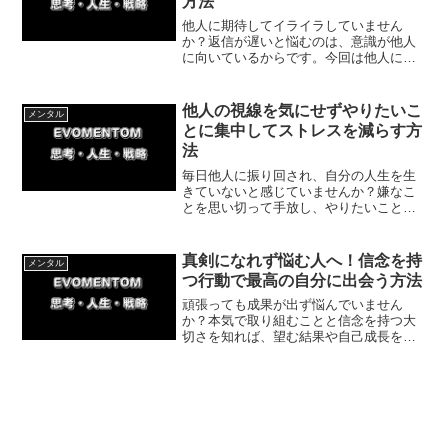
方法
他人に期待してイライラしていません
か？返信が遅いと悩むのは、意識が他人
に向いているからです。今回は他人に期
待せず自分軸で生きる方法を解説！自分
の思考と行動をコントロールし、あなた
が主役の充実した時間を増やす秘訣をお
他人の視線を気にせずやりたいこ
メンタル
届けします。
とに集中してストレスを減らす方
法
毎日他人に振り回され、自分の人生を生
きていないと感じていませんか？嫌なこ
とを思い切って手放し、やりたいことに
集中すると主体性が生まれます。私の実
体験を交え、今日から人生の主導権を取
り戻すための具体策と具体的な一歩をわ
真剣になれず悩む人へ！信念を持
メンタル
かりやすく解説します。
つ行動で最高の自分に出会う方法
頑張っても成果が出ず悩んでいません
か？本気で取り組むことと信念を持つ大
切さを知れば、望む結果や自己成長を引
き寄せられます。実体験を交え、今日か
ら試せる簡単な一歩を解説します。信念
を持って行動し、後悔のない人生を踏み
出しましょう！