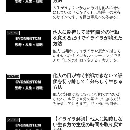
方法
人生がうまくいかない原因を他人のせい
にしていませんか？それは相手への依存
のサインです。今回は毒親への依存を克
服した体験談を交え、他人のせいにせず
自分軸で生きるための秘訣を紹介。思考
を切り替え、自分の行動を変える一歩を
他人に期待して疲弊|自分の行動
メンタル
踏み出しましょう。
を変えるだけでイライラが消えた
方法
他人に期待してイライラや疲弊を感じて
いませんか？メンタルトレーニングで学
んだ「自分の行動を変える」考え方を実
践したら、驚くほど気持ちがラクになり
ました。今回は他人から自分に意識をむ
けるやり方を紹介していきます。
他人の目が怖く挑戦できない？評
メンタル
価を切り離して自分らしく生きる
方法
他人の評価が気になって行動できないあ
なたへ。今回は自分の基準で生きる方法
を紹介していきます。他人軸から自分軸
へシフトすることで、本当にやりたいこ
とに挑戦できる人生が始まります。今日
からできる簡単な一歩もご紹介。
【イライラ解消】他人に期待しな
メンタル
い生き方で主役の時間を取り戻す