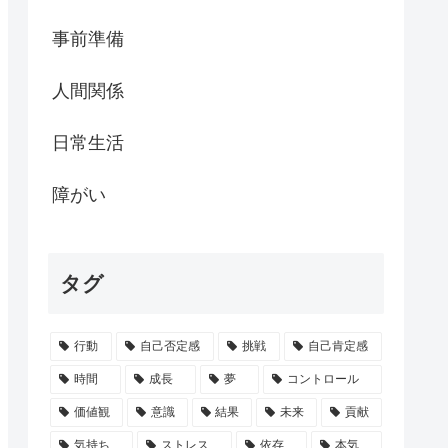
事前準備
人間関係
日常生活
障がい
タグ
行動
自己否定感
挑戦
自己肯定感
時間
成長
夢
コントロール
価値観
意識
結果
未来
貢献
気持ち
ストレス
依存
本気