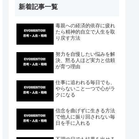
新着記事一覧
毒親への経済的依存に疲れ
たら精神的自立で人生を取
り戻す方法
努力を自慢したい悩みを解
決、黙る人ほど実力と信頼
が育つ理由
仕事に追われる毎日でも、
やらないこと一つで心がラ
クになる
信念を曲げずに生きる方法
で他人に振り回されない毎
日を手に入れる