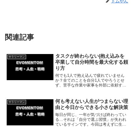
トムやん
関連記事
タスクが終わらない|抱え込みを
サラリーマン
卒業して自分時間を最大化する頼
り方
何でも1人で抱え込んで疲れていません
か？全てのことを自分1人でやろうとせ
ず、苦手な作業や家事を外部に依頼する
ことで、精神的な負担を減らし自由な時
間を生み出す方法を解説します。体験談
を交えた具体的な実践ステップで、今日
何も考えない人生がつまらない理
サラリーマン
からゆとりある生活を始めましょう。
由と今日からできる小さな解決策
毎日が同じ、一年が気づけば終わってい
る…それは「自分で選ぶ習慣」が失われ
ているサインです。今回は考えずに生き
てしまう状態から抜け出す、シンプルで
今日から始められる方法を体験談ととも