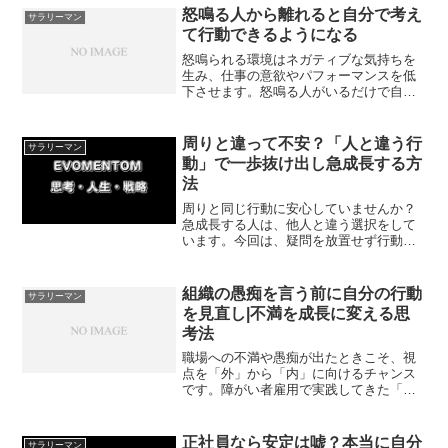
に紹介していきます。
怒鳴る人から離れると自分で考え
サラリーマン
て行動できるようになる
怒鳴られる環境はネガティブな気持ちを
生み、仕事の意欲やパフォーマンスを低
下させます。怒鳴る人がいるだけで自分
で考えられるようになれません。今回は
怒鳴る人から離れることで得られるメリ
ットについて紹介していきます。
周りと違って不安？「人と違う行
サラリーマン
動」で一歩抜け出し急成長する方
法
周りと同じ行動に安心していませんか？
急成長する人は、他人と違う選択をして
います。今回は、疑問を放置せず行動を
起こす重要性と、周りから一歩抜け出す
ための具体的なアプローチを解説。今日
からできる小さな一歩で、あなたの成長
組織の愚痴を言う前に自分の行動
サラリーマン
速度を劇的に変えましょう。
を見直し|不満を成長に変える思
考法
職場への不満や愚痴が出たときこそ、視
点を「外」から「内」に向けるチャンス
です。障がい者雇用で実践してきた「貢
献の習慣」から、職場で信頼を勝ち取る3
つの具体的ステップをわかりやすく紹介
していきます。
正社員なら安定は嘘？本当に自分
サラリーマン