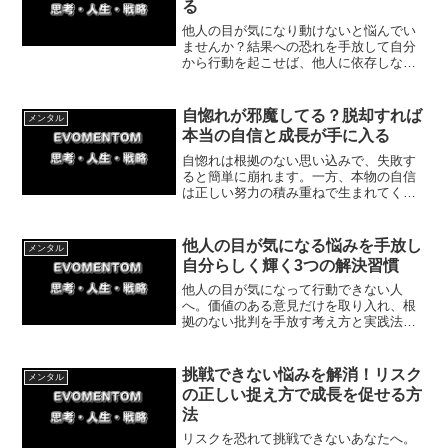
る
他人の目が気になり動けないと悩んでい
ませんか？結果への恐れを手放して自分
から行動を起こせば、他人に依存しない
自分になれます。体験談を交えて依存を
克服する具体的な方法を解説。他人に振
り回される現状を変えたい方は、ぜひご
自惚れが邪魔してる？脱却すれば
メンタル
一読ください。
本当の自信と成長が手に入る
自惚れは根拠のない思い込みで、失敗す
ると簡単に崩れます。一方、本物の自信
は正しい努力の積み重ねで生まれてくる
ものです。自惚れの正体を理解し、小さ
な成功体験を重ねることで、困難にも折
れない強さを手に入れましょう。
他人の目が気になる悩みを手放し
メンタル
自分らしく輝く3つの解決習慣
他人の目が気になって行動できない人
へ。価値のある意見だけを取り入れ、根
拠のない批判を手放す考え方と実践法を
紹介。自分らしく輝くための一歩を体験
談つきでわかりやすく解説します。人間
関係に振り回されず、心を軽くして前に
挑戦できない悩みを解消！リスク
メンタル
進むコツが学べます。
の正しい捉え方で成長を促せる方
法
リスクを恐れて挑戦できないあなたへ。