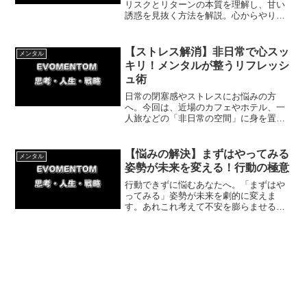
リスクとリターンの本質を理解し、甘い
誘惑を見抜く方法を解説。心からやりた
いことにだけリスクを背負い、確実に成
長する具体的ステップを紹介します。
【ストレス解消】非日常で心スッ
メンタル
キリ！メンタルが整うリフレッシ
ュ術
日常の閉塞感やストレスにお悩みの方
へ。今回は、近場のカフェやホテル、一
人旅などの「非日常の空間」に身を置く
ことで、メンタルが整いアイデアが湧き
出る理由を解説します。マンネリ化した
日々を抜け出し、心をリフレッシュする
【悩みの解決】まずはやってみる
メンタル
簡単な方法をお届け。
姿勢が未来を変える！行動の極意
行動できずに悩むあなたへ。「まずはや
ってみる」姿勢が未来を劇的に変えま
す。あれこれ考えて不安を膨らませる前
に即行動することで、驚くほどすんなり
道が開けるメカニズムと具体的なステッ
プを体験談付きで解説。今すぐ最初の一
歩を踏み出しましょう！