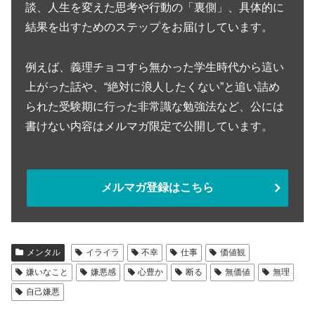
談、人生を変えた思考や行動の「裏側」、具体的に
結果を出すためのステップをお届けしています。
例えば、義理チョコすら無かった学生時代から這い
上がった話や、“絶対に浪人したくない”と追い詰め
られた受験期に行った非常識な勉強法など、公には
書けない内容はメルマガ限定で公開しています。
メルマガ登録はこちら
メンタル
イライラ
不幸
仕事
価値観
嫌いなこと
嫌悪感
心豊か
断る
無価値
無理
自己嫌悪