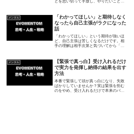
とを思い切って手放し、やりたいことに
集中すると主体性が生まれます。私の実
体験を交え、今日から人生の主導権を取
り戻すための具体策と具体的な一歩をわ
「わかってほしい」と期待しなく
メンタル
かりやすく解説します。
なったら自己主張がラクになった
話
「わかってほしい」という期待が強いほ
ど、自己主張は苦しくなるだけです。相
手の理解は相手次第と気づいてから「と
りあえず伝えてみる」スタンスに変える
と、自己主張がぐっとラクになります。
今回は期待を手放す具体的な方法を紹介
【緊張で真っ白】受け入れるだけ
メンタル
していきます。
で実力を発揮し納得の結果を出す
方法
本番で緊張して頭が真っ白になり、失敗
ばかりしていませんか？実は緊張を拒む
のをやめ、受け入れるだけで本来のパフ
ォーマンスを発揮できるようになりま
す。キックボクシングの体験談をもと
に、緊張を味方につけて納得の結果を出
すための具体策を解説します。