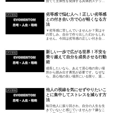
捨てて主体性を発揮する具体的ステップ
を解説。実体験を交えながら自発的に動
くメリットやコツをご紹介します。自分
らしく行動し毎日のストレスを激減させ
劣等感で悩む人へ！正しい劣等感
メンタル
ましょう。
との付き合い方で心が軽くなる方
法
￥劣等感に苦しんでいませんか？実はそ
の苦しみ、自分で作り出した幻かもしれ
ません。今回は劣等感の正しい付き合い
方を解説。捉え方を変えるだけで、劣等
感はあなたを成長させる味方に変わりま
す。意味のない苦しみから自分を解放し
新しい一歩で広がる世界！不安を
メンタル
ましょう！
乗り越えて自分を成長させる行動
術
成長したいなら、あえて居心地の良い場
所から踏み出す勇気が必要です。なぜな
ら、居心地の良い場所にいる限り、退屈
な毎日を過ごしてしまうからです。回は
自分を成長させるメリットについて紹介
していきます。
他人の視線を気にせずやりたいこ
メンタル
とに集中してストレスを減らす方
法
毎日他人に振り回され、自分の人生を生
きていないと感じていませんか？嫌なこ