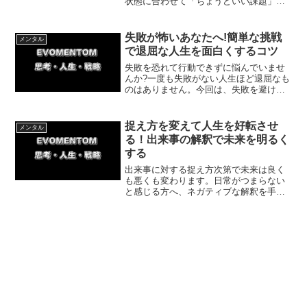
状態に合わせて「ちょうどいい課題」を
設定するだけで、誰でもメンタルを強化
できます。今回は、継続力を生む目標調
整のコツや、具体的な実践ステップをわ
失敗が怖いあなたへ!簡単な挑戦
メンタル
かりやすく解説します。
で退屈な人生を面白くするコツ
失敗を恐れて行動できずに悩んでいませ
んか?一度も失敗がない人生ほど退屈なも
のはありません。今回は、失敗を避ける
人生がつまらない理由と、少し難しいこ
とに挑戦して人生を面白くする方法を紹
介。今日から魅力的な自分へ生まれ変わ
捉え方を変えて人生を好転させ
メンタル
りましょう!
る！出来事の解釈で未来を明るく
する
出来事に対する捉え方次第で未来は良く
も悪くも変わります。日常がつまらない
と感じる方へ、ネガティブな解釈を手放
し、出来事をプラスに捉えて人生を好転
させる思考法を徹底解説。捉え方を少し
変えて心の余裕を取り戻し、明るい未来
を切り開きましょう。