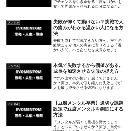
でチャンスを引き寄せる！言葉づかいを
変えて周囲から頼られる自分になるため
の具体的な方法と体験談を紹介します。
謙遜をやめて前向きな表現を取り入れ、
理想の自分とチャンスを掴み取りましょ
失敗が怖くて動けない？挑戦で人
メンタル
う。
の痛みがわかる温かい人になる方
法
失敗を恐れて挑戦できない方へ。挫折の
経験こそが他人の痛みに寄り添える「温
かい人間」へとあなたを成長させます。
順風満帆な人が陥りがちな無神経さの罠
と、失敗を糧にして人の立場を想像でき
る強い心を育む方法を解説します。一歩
本気で失敗するから価値がある。
メンタル
踏み出してみましょう。
成長を加速させる失敗の捉え方
本気を出すのが怖いと感じていません
か？実は、本気で取り組んだ失敗こそが
人を最も成長させる燃料になります。今
回は私の体験談を交え、失敗を成長の材
料に変える具体的な方法を紹介していき
ます。
【豆腐メンタル卒業】適切な課題
メンタル
設定で豆腐メンタルを鋼鉄にする
方法
「メンタルが弱くて目標を諦めてしま
う」と悩んでいませんか？実は、自分の