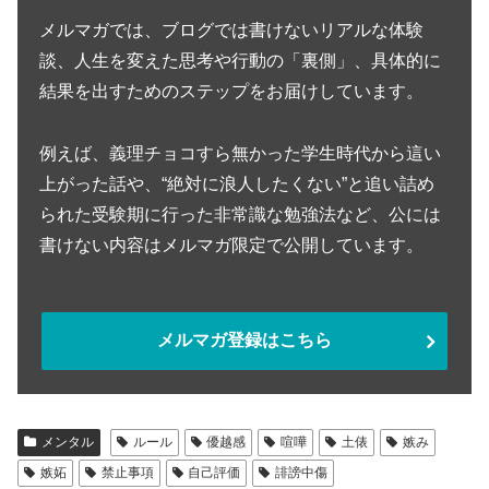
メルマガでは、ブログでは書けないリアルな体験
談、人生を変えた思考や行動の「裏側」、具体的に
結果を出すためのステップをお届けしています。
例えば、義理チョコすら無かった学生時代から這い
上がった話や、“絶対に浪人したくない”と追い詰め
られた受験期に行った非常識な勉強法など、公には
書けない内容はメルマガ限定で公開しています。
メルマガ登録はこちら
メンタル
ルール
優越感
喧嘩
土俵
嫉み
嫉妬
禁止事項
自己評価
誹謗中傷