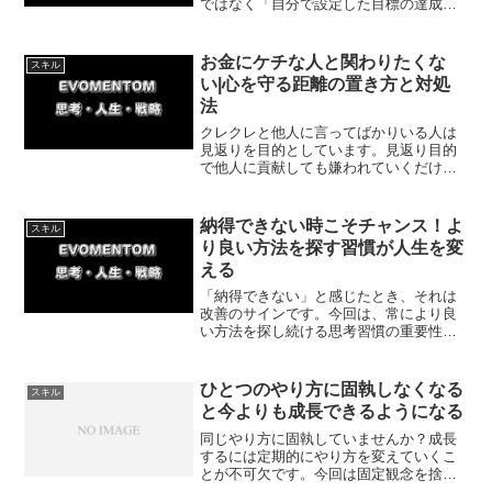
ではなく「自分で設定した目標の達成」
に意識を向けることで、負ける恐怖から
解放されパフォーマンスが向上します。
本番で力を引き出す具体的なステップと
お金にケチな人と関わりたくな
スキル
体験談を紹介します。
い|心を守る距離の置き方と対処
法
クレクレと他人に言ってばかりいる人は
見返りを目的としています。見返り目的
で他人に貢献しても嫌われていくだけで
す。今回は見返りを目的としてはいけな
い理由について紹介していきます。
納得できない時こそチャンス！よ
スキル
り良い方法を探す習慣が人生を変
える
「納得できない」と感じたとき、それは
改善のサインです。今回は、常により良
い方法を探し続ける思考習慣の重要性
と、弁護士に相談して未払い賃金を取り
返した実体験をもとに、今日から使える
具体的な行動ステップを紹介します。
ひとつのやり方に固執しなくなる
スキル
と今よりも成長できるようになる
同じやり方に固執していませんか？成長
するには定期的にやり方を変えていくこ
とが不可欠です。今回は固定観念を捨
て、失敗を恐れず新しいやり方で試行錯