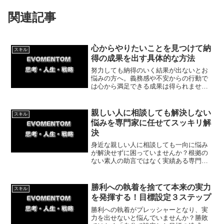
関連記事
心からやりたいことを見つけて納
スキル
得の成果を出す具体的な方法
努力しても納得のいく結果が出ないとお
悩みの方へ。義務感や不安からの行動で
は心から満足できる成果は得られませ
ん。自分を楽しませる「やりたいこと」
を軸に行動し、最高の成果を出す方法を
解説します。自分を満たす第一歩を踏み
親しい人に相談しても解決しない
スキル
出しましょう。
悩みを専門家に任せてスッキリ解
決
身近な親しい人に相談しても一向に悩み
が解決せずに困っていませんか？根拠の
ない素人の助言ではなく実績ある専門家
に頼ることで、安全かつ確実に問題を解
決できる理由を実体験を交えて解説しま
す。迷う気持ちを捨ててプロに相談する
勝利への執着を捨てて本来の実力
スキル
一歩を踏み出しましょう。
を発揮する！目標設定３ステップ
勝利への執着がプレッシャーとなり、実
力を出せないと悩んでいませんか？勝敗