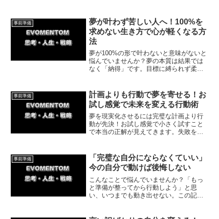
夢が叶わず苦しい人へ！100%を
事前準備
求めない生き方で心が軽くなる方
法
夢が100%の形で叶わないと意味がないと
悩んでいませんか？夢の本質は結果では
なく「納得」です。目標に縛られず柔軟
に生きることで、生きづらさが解消され
ます。元気をくれる体験談を交え、今日
から心を軽くして自分らしく進む方法を
計画よりも行動で夢を寄せる！お
事前準備
解説します。
試し感覚で未来を変える行動術
夢を現実化させるには完璧な計画より行
動が先決！お試し感覚で小さく試すこと
で本当の正解が見えてきます。失敗を恐
れず軽やかに行動を起こし、目標を引き
寄せる具体的な方法とマインドを詳しく
解説します。行動を起こしたい方はぜひ
「完璧な自分にならなくていい」
事前準備
ご覧ください。
今の自分で動けば後悔しない
こんなことで悩んでいませんか？「もっ
と準備が整ってから行動しよう」と思
い、いつまでも動き出せない。この記事
を見ると「今すぐ動き出すべき理由」が
わかります。結論：今の自分のまま一歩
踏み出せば、後悔を手放すことができま