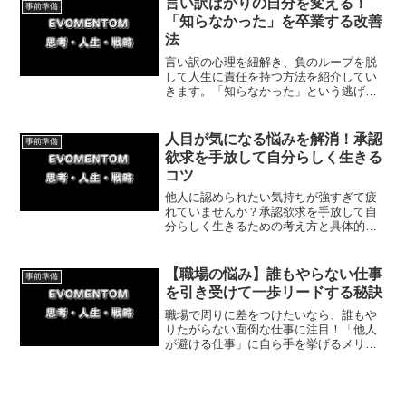
言い訳ばかりの自分を変える！
事前準備
す。最も重要なポイント「準...
「知らなかった」を卒業する改善
法
言い訳の心理を紐解き、負のループを脱
して人生に責任を持つ方法を紹介してい
きます。「知らなかった」という逃げを
卒業し、小さな行動から現状を変える具
体策と、私の実体験に基づく末路を伝え
ます。
人目が気になる悩みを解消！承認
事前準備
欲求を手放して自分らしく生きる
コツ
他人に認められたい気持ちが強すぎて疲
れていませんか？承認欲求を手放して自
分らしく生きるための考え方と具体的な
ステップを解説します。体験談を交え
て、周りの目を気にせず自分軸で自由に
行動できるようになるヒントをお届けし
【職場の悩み】誰もやらない仕事
事前準備
ます。
を引き受けて一歩リードする秘訣
職場で周りに差をつけたいなら、誰もや
りたがらない面倒な仕事に注目！「他人
が避ける仕事」に自ら手を挙げるメリッ
トと、具体的な実践方法を体験談を交え
て解説します。心理的ハードルを越えた
先にある、圧倒的な信頼とスキルを手に
入れましょう。