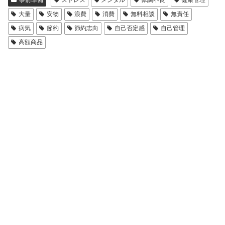
事前準備
ストレス
メンタル
体調不良
健康管理
大量
安物
浪費
消費
無料相談
無責任
病気
節約
節約志向
自己否定感
自己管理
高額商品