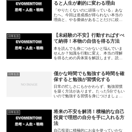
きる一歩から始めましょう。
ると人生が劇的に変わる理由
「やりたくないのに頑張っている」あな
たへ。今回は達成感が得られない本当の
理由と、やる価値があることだけに絞る
具体的な方法を体験談をもとに紹介して
いきます。やりたくないことばかりやっ
て嫌になっている日々を終わらせてみま
【未経験の不安】行動すればすべ
日常生活
せんか。
て納得！本物の自信を得る方法
本を読んでも身につかないと悩んでいま
せんか？知識を行動に変え、本当の理解
を得るための具体策を解説します。読書
だけの「疑似体験」から脱却し、実際に
経験することで人生を切り開くヒントを
紹介。今日からできる簡単な一歩から始
僅かな時間でも勉強する時間を確
日常生活
めましょう！
保すると勉強が習慣化する
日常の忙しさにもかかわらず、勉強習慣
を築く方法があります。たった5分でもい
いので勉強する習慣を身につけましょ
う。今回は言い訳をやめ、自分の生活リ
ズムに合った勉強時間を見つけるコツを
紹介します。
将来の不安を解消！積極的な自己
日常生活
投資で理想の自分を手に入れる方
法
自己投資に積極的にお金を使っていかな