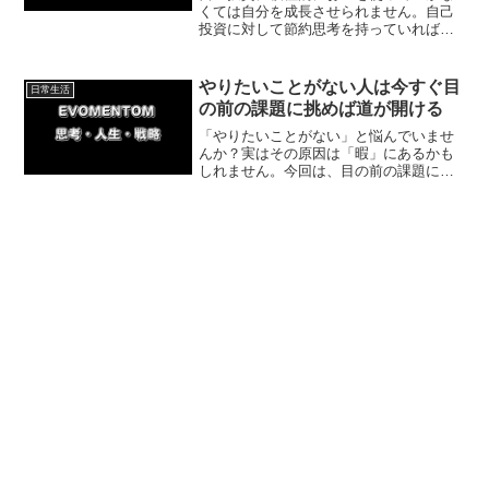
くては自分を成長させられません。自己
投資に対して節約思考を持っていれば周
囲から追い越されてしまうでしょう。今
回は自己投資をすることで得られるメリ
ットについて紹介していきます。
やりたいことがない人は今すぐ目
日常生活
の前の課題に挑めば道が開ける
「やりたいことがない」と悩んでいませ
んか？実はその原因は「暇」にあるかも
しれません。今回は、目の前の課題に必
死に取り組むことで、本当にやりたいこ
とが見つかる理由と具体的な方法を解説
します。今日から一歩を踏み出し、充実
した毎日を取り戻しましょう！