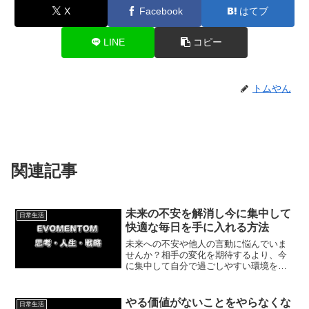
X
Facebook
はてブ
LINE
コピー
トムやん
関連記事
未来の不安を解消し今に集中して
日常生活
快適な毎日を手に入れる方法
未来への不安や他人の言動に悩んでいま
せんか？相手の変化を期待するより、今
に集中して自分で過ごしやすい環境を作
ることが大切です。本記事では、不安を
手放し自分軸で心地よく生きるための具
体策と体験談を紹介します。無理なくで
やる価値がないことをやらなくな
日常生活