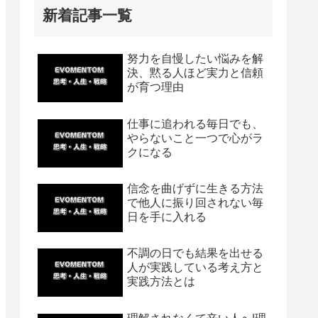
新着記事一覧
努力を自慢したい悩みを解
決、黙る人ほど実力と信頼
が育つ理由
仕事に追われる毎日でも、
やらないこと一つで心がラ
クになる
信念を曲げずに生きる方法
で他人に振り回されない毎
日を手に入れる
不調の日でも結果を出せる
人が実践している考え方と
実践方法とは