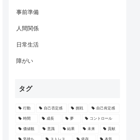
事前準備
人間関係
日常生活
障がい
タグ
行動
自己否定感
挑戦
自己肯定感
時間
成長
夢
コントロール
価値観
意識
結果
未来
貢献
気持ち
ストレス
依存
本気