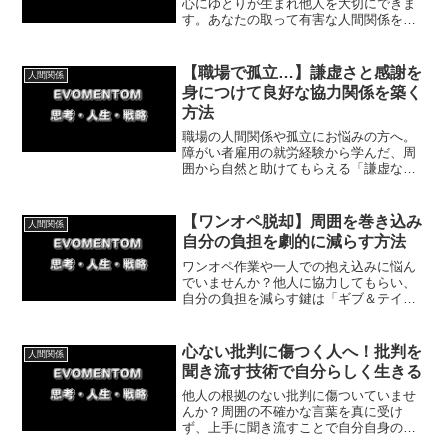
心にゆとりが生まれ他人を大切にできま
す。あなたの取って有害な人間関係を手
放し、自分を尊重することで良好な対人
関係を築く具体的な方法を体験談ととも
にお伝えします。
【職場で孤立…】謙虚さと感謝を
人間関係
身につけて良好な協力関係を築く
方法
職場の人間関係や孤立にお悩みの方へ。
障がい者雇用の就労経験から学んだ、周
囲から自然と助けてもらえる「謙虚な姿
勢」と「感謝の気持ち」の大切さを解説
します。傲慢さを手放し、良好な協力関
係を築いてストレスフリーな環境を手に
【ワンオペ脱却】周囲を巻き込み
人間関係
入れるコツをお届けします。
自分の負担を劇的に減らす方法
ワンオペ作業や一人での抱え込みに悩ん
でいませんか？他人に協力してもらい、
自分の負担を減らす鍵は「ギブ＆テイ
ク」にあります。今回は、自分の得意で
他人に貢献し、結果的に周囲から助けて
もらえる好循環を作る具体的な方法をわ
心ない批判に傷つく人へ！批判を
人間関係
かりやすく解説します。
聞き流す技術で自分らしく生きる
他人の根拠のない批判に傷ついていませ
んか？周囲の不確かな言葉を真に受け
ず、上手に聞き流すことで自分自身の道
を進むための具体的な方法と体験談を紹