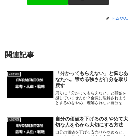
トムやん
関連記事
「分かってもらえない」と悩むあ
人間関係
なたへ。諦める強さが自分を取り
戻す
周りに「分かってもらえない」と孤独を
感じていませんか？全員に理解されよう
とするのをやめ、理解されない自分を認
めると心が軽くなります。自分を理解す
る気がない人への執着を手放し、ありの
ままのあなたで自分らしく生きるための
自分の価値を下げるのをやめて大
人間関係
ヒントを解説します。
切な人を心から大切にする方法
自分の価値を下げる安売りをやめると、