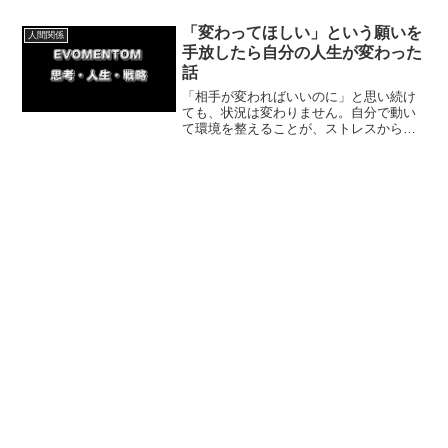
介します。他人の意見に振り回されず、
自分らしく前進するための思考法を身に
「変わってほしい」という願いを
人間関係
つけましょう。
手放したら自分の人生が変わった
話
「相手が変わればいいのに」と思い続け
ても、状況は変わりません。自分で動い
て環境を整えることが、ストレスから抜
け出す最短ルートです。今回は私の体験
談をもとに、今日からできる具体的な方
法を紹介していきます。