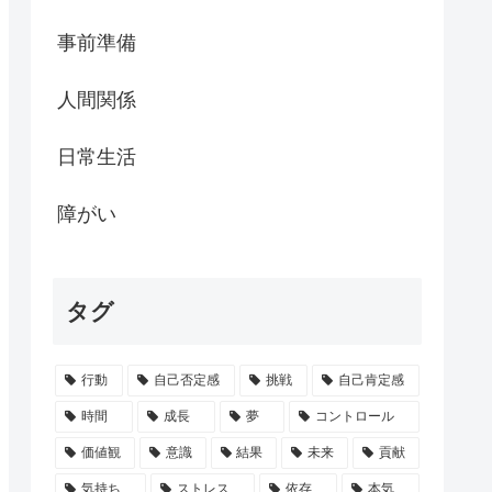
事前準備
人間関係
日常生活
障がい
タグ
行動
自己否定感
挑戦
自己肯定感
時間
成長
夢
コントロール
価値観
意識
結果
未来
貢献
気持ち
ストレス
依存
本気