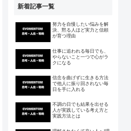
新着記事一覧
努力を自慢したい悩みを解
決、黙る人ほど実力と信頼
が育つ理由
仕事に追われる毎日でも、
やらないこと一つで心がラ
クになる
信念を曲げずに生きる方法
で他人に振り回されない毎
日を手に入れる
不調の日でも結果を出せる
人が実践している考え方と
実践方法とは