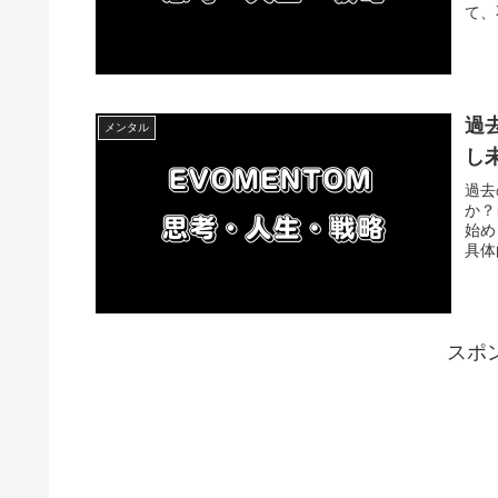
て、
過
メンタル
し
過去
か？
始め
具体
スポ