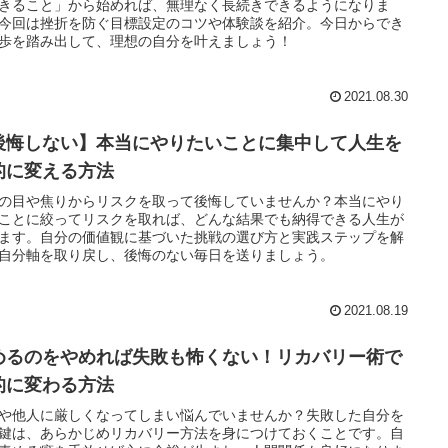
きること」から始めれば、無理なく長続きできるようになりま
今回は挫折を防ぐ目標設定のコツや体験談を紹介。今日からでき
歩を踏み出して、理想の自分を叶えましょう！
2021.08.30
後悔しない】本当にやりたいことに集中して人生を
的に変える方法
の目や焦りからリスクを取って後悔していませんか？本当にやり
ことに絞ってリスクを取れば、どんな結果でも納得できる人生が
ます。自分の価値観に基づいた挑戦の選び方と実践ステップを解
自分軸を取り戻し、後悔のない毎日を送りましょう。
2021.08.19
めるのをやめれば失敗も怖くない！リカバリー術で
的に変わる方法
や他人に厳しくなってしまい悩んでいませんか？失敗した自分を
鍵は、あらかじめリカバリー方法を身につけておくことです。自