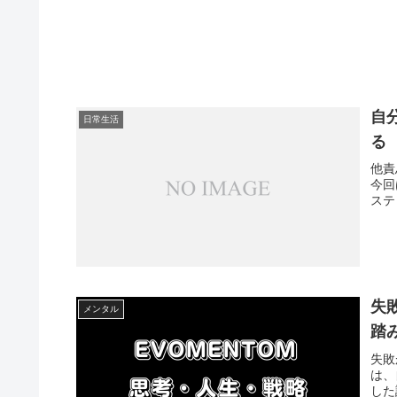
自
日常生活
る
他責
今回
ステ
失
メンタル
踏
失敗
は、
した