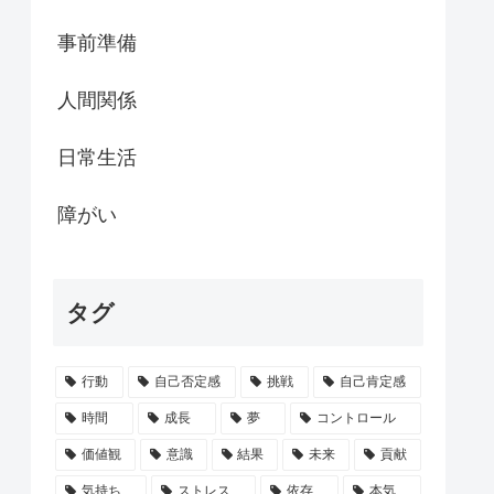
事前準備
人間関係
日常生活
障がい
タグ
行動
自己否定感
挑戦
自己肯定感
時間
成長
夢
コントロール
価値観
意識
結果
未来
貢献
気持ち
ストレス
依存
本気