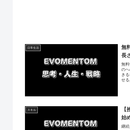
無
日常生活
長
無料
のへ
きる
せる
【
スキル
始
継続