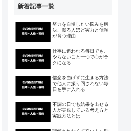
新着記事一覧
努力を自慢したい悩みを解
決、黙る人ほど実力と信頼
が育つ理由
仕事に追われる毎日でも、
やらないこと一つで心がラ
クになる
信念を曲げずに生きる方法
で他人に振り回されない毎
日を手に入れる
不調の日でも結果を出せる
人が実践している考え方と
実践方法とは