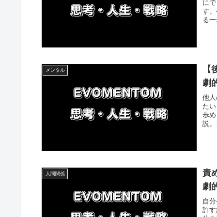
にで
す。
る一
【
メンタル
劇
他人
たい
歩め
説。
責
人間関係
劇
自分
許す