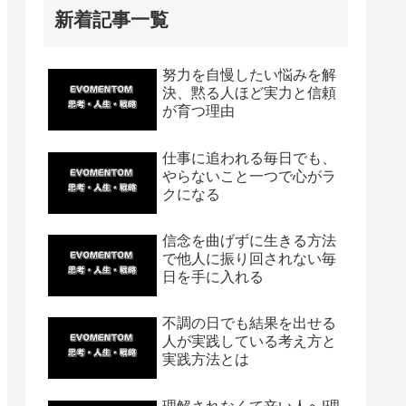
新着記事一覧
努力を自慢したい悩みを解
決、黙る人ほど実力と信頼
が育つ理由
仕事に追われる毎日でも、
やらないこと一つで心がラ
クになる
信念を曲げずに生きる方法
で他人に振り回されない毎
日を手に入れる
不調の日でも結果を出せる
人が実践している考え方と
実践方法とは