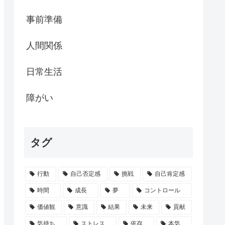
事前準備
人間関係
日常生活
障がい
タグ
行動
自己否定感
挑戦
自己肯定感
時間
成長
夢
コントロール
価値観
意識
結果
未来
貢献
気持ち
ストレス
依存
本気